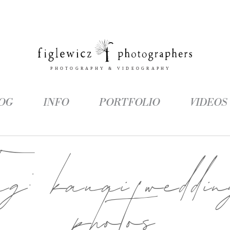
OG
INFO
PORTFOLIO
VIDEOS
Tag:
kauai weddi
photos